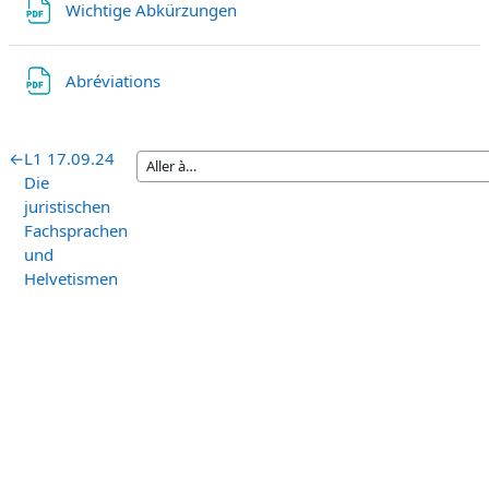
Fichier
Wichtige Abkürzungen
Fichier
Abréviations
←
L1 17.09.24
Die
juristischen
Fachsprachen
und
Helvetismen