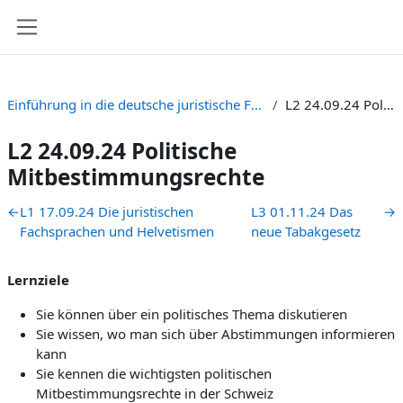
Passer au contenu principal
Panneau latéral
Einführung in die deutsche juristische Fachsprache C1/C2 Zielniveau) Gruppe B [HS-2024 + FS-2025]
L2 24.09.24 Politische Mitbestimmungsrechte
L2 24.09.24 Politische
Mitbestimmungsrechte
Résumé de section
←
L1 17.09.24 Die juristischen
L3 01.11.24 Das
→
Fachsprachen und Helvetismen
neue Tabakgesetz
Lernziele
Sie können über ein politisches Thema diskutieren
Sie wissen, wo man sich über Abstimmungen informieren
kann
Sie kennen die wichtigsten politischen
Mitbestimmungsrechte in der Schweiz