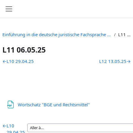
Passer au contenu principal
Panneau latéral
Einführung in die deutsche juristische Fachsprache C1/C2 Zielniveau) Gruppe B [HS-2024 + FS-2025]
L11 06.05.25
L11 06.05.25
Résumé de section
←
L10 29.04.25
L12 13.05.25
→
Fichier
Wortschatz "BGE und Rechtsmittel"
←
L10
29.04.25