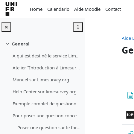
Vai al contenuto principale
Home
Calendario
Aide Moodle
Contact
Aide 
General
Minimizza
Ge
A qui est destiné le service Limesurvey UniFR ?
Sc
Atelier "Introduction à Limesurvey" (04.10.2022 - 57 min)
Manuel sur Limesurvey.org
Help Center sur limesurvey.org
Exemple complet de questionnaire (EN/FR/DE)
Pour poser une question concernant survey.unifr.ch...
Poser une question sur le forum