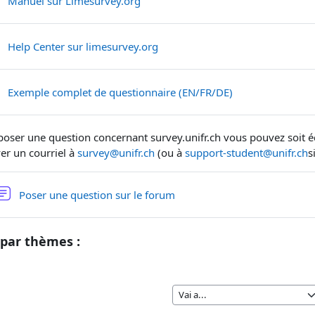
URL
Manuel sur Limesurvey.org
URL
Help Center sur limesurvey.org
Pagina
Exemple complet de questionnaire (EN/FR/DE)
poser une question concernant survey.unifr.ch vous pouvez soit éc
er un courriel à
survey@unifr.ch
(ou à
support-student@unifr.ch
s
Poser une question sur le forum
par thèmes :