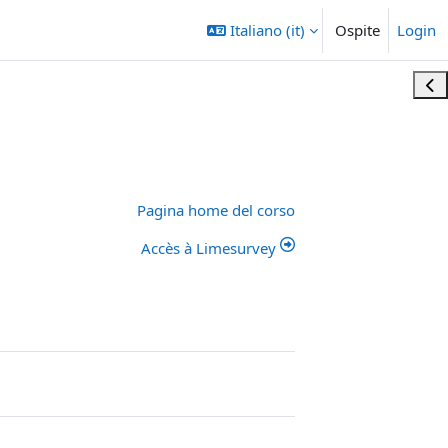
Italiano ‎(it)‎
Ospite
Login
Apri
Pagina home del corso
Accès à Limesurvey
nuto Interattivo