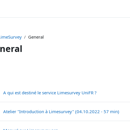
LimeSurvey
General
neral
hema della sezione
Pagina
A qui est destiné le service Limesurvey UniFR ?
Conte
Atelier "Introduction à Limesurvey" (04.10.2022 - 57 min)