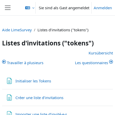
Zum Hauptinhalt
Sie sind als Gast angemeldet
Anmelden
Website-Übersicht
Aide LimeSurvey
Listes d'invitations ("tokens")
Listes d'invitations ("tokens")
Abschnittsübersicht
Kursübersicht
Travailler à plusieurs
Les questionnaires
Textseite
Initialiser les Tokens
Textseite
Créer une liste d’invitations
Textseite
Importer une liste d’invité·e·s