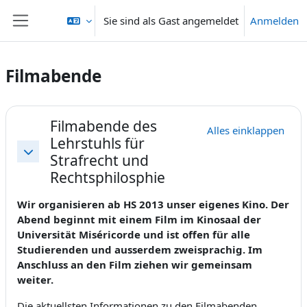
Zum Hauptinhalt
Sie sind als Gast angemeldet
Anmelden
Website-Übersicht
Filmabende
Abschnittsübersicht
Filmabende des
Alles einklappen
Lehrstuhls für
Strafrecht und
Einklappen
Rechtsphilosphie
Wir organisieren ab HS 2013 unser eigenes Kino. Der
Abend beginnt mit einem Film im Kinosaal der
Universität Miséricorde und ist offen für alle
Studierenden und ausserdem zweisprachig. Im
Anschluss an den Film ziehen wir gemeinsam
weiter.
Die aktuellsten Informationen zu den Filmabenden