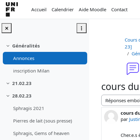
Passer au contenu principal
Accueil
Calendrier
Aide Moodle
Contact
Cours d
Généralités
23]
Replier
Gén
Annonces
inscription Milan
cours du 
21.02.23
Replier
28.02.23
Replier
Type d’affichage
Sphragis 2021
cours du
Nombre d
par
Just
Pierres de lait (sous presse)
Sphragis, Gems of heaven
Cher.e.s 