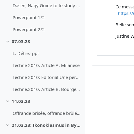
Dasen, Nagy Guide to te study of ancient magic
Ce messag
:
https:
Powerpoint 1/2
Belle se
Powerpoint 2/2
Justine 
07.03.23
Replier
L. Détrez ppt
Techne 2010. Article A. Milanese
Techne 2010: Editorial Une perfection dangereuse. La restauration des vases grecs à Naples
Techne.2010. Article B. Bourgeois
14.03.23
Replier
Offrande brisée, offrande brûlée ppt
21.03.23: Ikonoklasmus in Byzanz
Replier