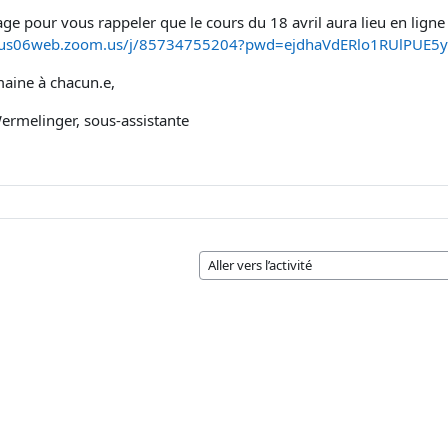
e pour vous rappeler que le cours du 18 avril aura lieu en ligne 
//us06web.zoom.us/j/85734755204?pwd=ejdhaVdERlo1RUlPUE5
maine à chacun.e,
Wermelinger, s
ous-assistante
Aller vers l’activité