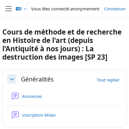
Passer au contenu principal
Vous êtes connecté anonymement
Connexion
Panneau latéral
Cours de méthode et de recherche
en Histoire de l'art (depuis
l'Antiquité à nos jours) : La
destruction des images [SP 23]
Résumé de section
Généralités
Tout replier
Replier
Forum
Annonces
Forum
inscription Milan