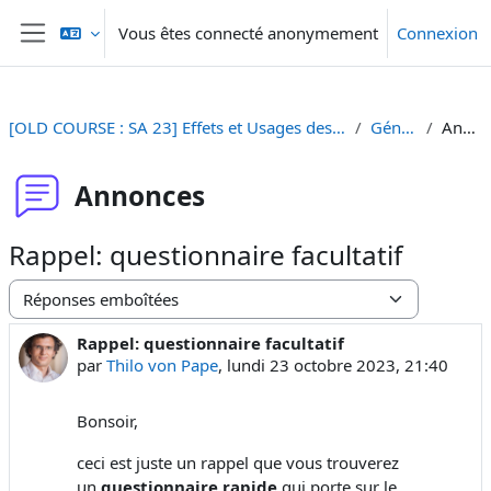
Passer au contenu principal
Vous êtes connecté anonymement
Connexion
Panneau latéral
[OLD COURSE : SA 23] Effets et Usages des Médias et Nouveaux Médias
Généralités
Annonces
Annonces
Rappel: questionnaire facultatif
Type d’affichage
Rappel: questionnaire facultatif
Nombre de réponses : 0
par
Thilo von Pape
,
lundi 23 octobre 2023, 21:40
Bonsoir,
ceci est juste un rappel que vous trouverez
un
questionnaire rapide
qui porte sur le