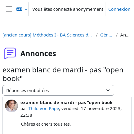
Passer au contenu principal
Vous êtes connecté anonymement
Connexion
Panneau latéral
[ancien cours] Méthodes I - BA Sciences de la Communication [SA 23]
Généralités
Annonces
Annonces
examen blanc de mardi - pas "open
book"
Type d’affichage
examen blanc de mardi - pas "open book"
Nombre de réponses : 0
par
Thilo von Pape
,
vendredi 17 novembre 2023,
22:38
Chères et chers tous·tes,