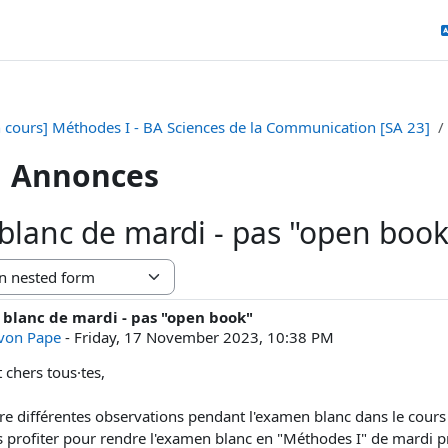
n cours] Méthodes I - BA Sciences de la Communication [SA 23]
Annonces
lanc de mardi - pas "open book
blanc de mardi - pas "open book"
f replies: 0
 von Pape
-
Friday, 17 November 2023, 10:38 PM
 chers tous·tes,
aire différentes observations pendant l'examen blanc dans le cours e
is profiter pour rendre l'examen blanc en "Méthodes I" de mardi p