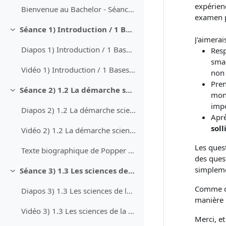
expérien
Bienvenue au Bachelor - Séance d'information
examen p
Séance 1) Introduction / 1 Bases épistémologiques (19.09.)
Collapse
J'aimera
Diapos 1) Introduction / 1 Bases épistémologiques
Resp
smar
Vidéo 1) Introduction / 1 Bases épistomologies
non 
Pren
Séance 2) 1.2 La démarche scientifique
Collapse
mon 
impo
Diapos 2) 1.2 La démarche scientifique
Aprè
sol
Vidéo 2) 1.2 La démarche scientifique
Les ques
Texte biographique de Popper partagé pour exercice pendant cours
des ques
simpleme
Séance 3) 1.3 Les sciences de la communication : entre explication et compréhension
Collapse
Comme dit
Diapos 3) 1.3 Les sciences de la communication - entre explication et compréhension
manière l
Vidéo 3) 1.3 Les sciences de la communication : entre explication et compréhension
Merci, e