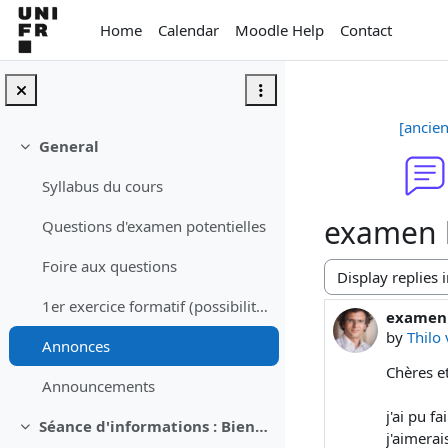
Skip to main content
Home
Calendar
Moodle Help
Contact
[ancie
General
Collapse
Syllabus du cours
examen b
Questions d'examen potentielles
Foire aux questions
Display mode
1er exercice formatif (possibilité de se rattraper jusqu'au 1er novembre)
examen 
Number o
by
Thilo
Annonces
Chères et
Announcements
j'ai pu f
Séance d'informations : Bienvenue au Bachelor (19.09.) - aucune info sur ce cours
Collapse
j'aimera