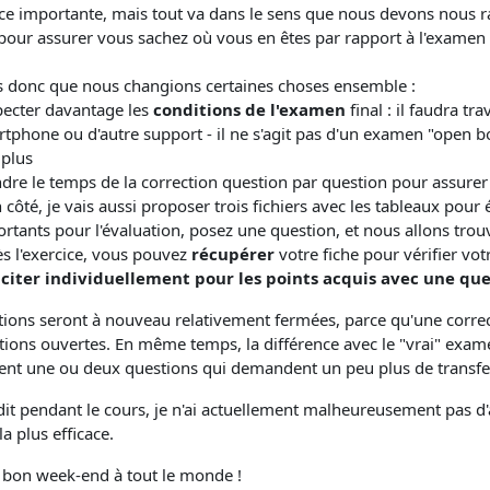
ce importante, mais tout va dans le sens que nous devons nous r
our assurer vous sachez où vous en êtes par rapport à l'examen 
is donc que nous changions certaines choses ensemble :
ecter davantage les
conditions de l'examen
final : il faudra tr
tphone ou d'autre support - il ne s'agit pas d'un examen "open bo
plus
dre le temps de la correction question par question pour assure
côté, je vais aussi proposer trois fichiers avec les tableaux pour 
rtants pour l'évaluation, posez une question, et nous allons tro
s l'exercice, vous pouvez
récupérer
votre fiche pour vérifier vo
liciter individuellement pour les points acquis avec une que
tions seront à nouveau relativement fermées, parce qu'une correc
tions ouvertes. En même temps, la différence avec le "vrai" exam
nt une ou deux questions qui demandent un peu plus de transfert 
 pendant le cours, je n'ai actuellement malheureusement pas d'ass
a plus efficace.
t bon week-end à tout le monde !