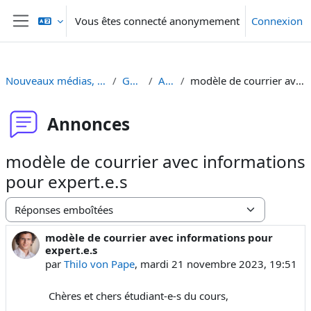
Passer au contenu principal
Vous êtes connecté anonymement
Connexion
Panneau latéral
Nouveaux médias, médias et usagers [SA 23]
Généralités
Annonces
modèle de courrier avec informations pour expert.e.s
Annonces
modèle de courrier avec informations
pour expert.e.s
Type d’affichage
modèle de courrier avec informations pour
Nombre de réponses : 0
expert.e.s
par
Thilo von Pape
,
mardi 21 novembre 2023, 19:51
Chères et chers étudiant-e-s du cours,