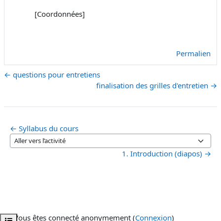
[Coordonnées]
Permalien
← questions pour entretiens
finalisation des grilles d'entretien →
← Syllabus du cours
Aller vers l’activité
1. Introduction (diapos) →
Vous êtes connecté anonymement (
Connexion
)
Ouvrir l’index du cours