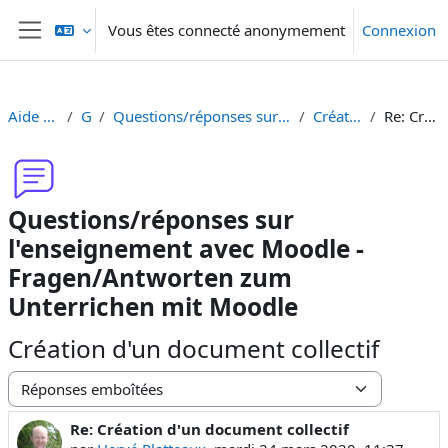
Passer au contenu principal
Vous êtes connecté anonymement
Connexion
Panneau latéral
Aide Moodle - Moodle Hilfe
Généralités
Questions/réponses sur l'enseignement avec Moodle - Fragen/Antworten zum Unterrichen mit Moodle
Création d'un document collectif
Re: Création d'un document collectif
Questions/réponses sur
l'enseignement avec Moodle -
Fragen/Antworten zum
Unterrichen mit Moodle
Création d'un document collectif
Type d’affichage
Re: Création d'un document collectif
Nombre de réponses : 0