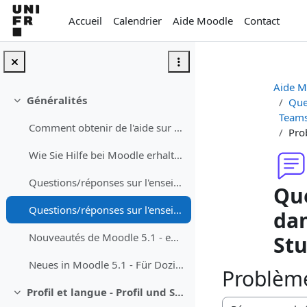
Passer au contenu principal
Accueil
Calendrier
Aide Moodle
Contact
Aide M
Généralités
Que
Replier
Teams
Comment obtenir de l'aide sur Moodle
Pro
Wie Sie Hilfe bei Moodle erhalten können
Questions/réponses sur l'enseignement avec Moodle - Fragen/Antworten zum Unterrichen mit Moodle
Que
Questions/réponses sur l'enseignement avec Teams dans les auditoires - Fragen/Antworten zum Studium mit Teams in dem Auditorium
dan
Nouveautés de Moodle 5.1 - enseignant·e
St
Neues in Moodle 5.1 - Für Dozierende
Problème
Profil et langue - Profil und Sprache
Replier