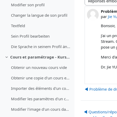
Type d’affichage
Modifier son profil
Problèm
Nombre d
Changer la langue de son profil
par
Jie Y
Bonsoir,
Textfeld
J'ai un p
Sein Profil bearbeiten
Stream. Q
Die Sprache in seinem Profil ändern
pose un 
Merci d'
Cours et paramétrage - Kurse und Einstellungen
Replier
Dr. Jie
Obtenir un nouveau cours vide
Obtenir une copie d'un cours existant
Importer des éléments d'un cours (test QCM, devoir, questions)
◀︎ Problème de dro
Modifier les paramètres d'un cours
Modifier l'image d'un cours dans le tableau de bord
◀︎ Questions/répo