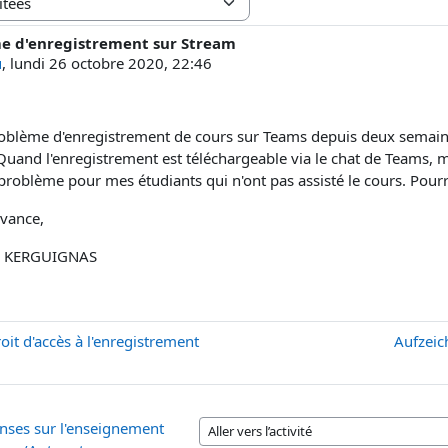
e d'enregistrement sur Stream
e réponses : 0
u
,
lundi 26 octobre 2020, 22:46
roblème d'enregistrement de cours sur Teams depuis deux semaines.
uand l'enregistrement est téléchargeable via le chat de Teams, ma
problème pour mes étudiants qui n'ont pas assisté le cours. Pour
avance,
 YU KERGUIGNAS
it d'accès à l'enregistrement
Aufzeic
nses sur l'enseignement
Aller vers l’activité