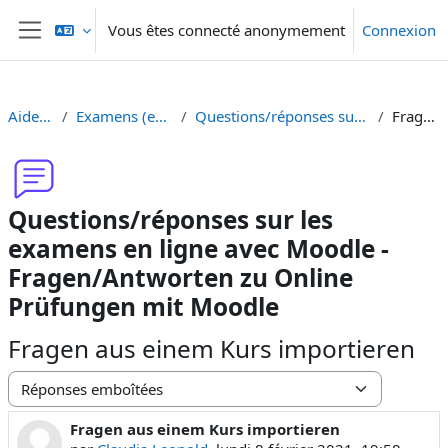
Passer au contenu principal
Vous êtes connecté anonymement
Connexion
Panneau latéral
Aide Moodle - Moodle Hilfe
Examens (en ligne et sur papier) - Prüfungen (Online und Offline)
Questions/réponses sur les examens en ligne avec Moodle - Fragen/Antworten zu Online Prüfungen mit Moodle
Fragen aus einem Kurs importieren
Questions/réponses sur les
examens en ligne avec Moodle -
Fragen/Antworten zu Online
Prüfungen mit Moodle
Fragen aus einem Kurs importieren
Type d’affichage
Fragen aus einem Kurs importieren
Nombre de réponses : 1