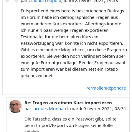
par
Claudia Leopold
,
lundi 8 février 2021, 19:58
Entsprechend eines bereits beschriebenen Beitrags
im Forum habe ich demographische Fragen aus
einem anderen Kurs exportiert. Allerdings konnte
ich nur ein paar wenige Fragen exportieren.
Testinhalte, für die beim alten Kurs ein
Passwortzugang war, konnte ich nicht exportieren.
Gibt es eine andere Möglichkeit, um diese Fragen zu
exportieren. Sie werden noch verändert bieten aber
eine gute Formatgrundlage. Bei der Fragenauswahl
zum importieren war bei diesem Test ein rotes x
gekennzeichnet.
Permalien
Répondre
Re: Fragen aus einem Kurs importieren
En réponse à Claudia Leopold
par
Jacques Monnard
,
mardi 9 février 2021, 08:31
Die Tatsache, dass es ein Passwort gibt, sollte
beim Import/Export von Fragen keine Rolle
spielen.