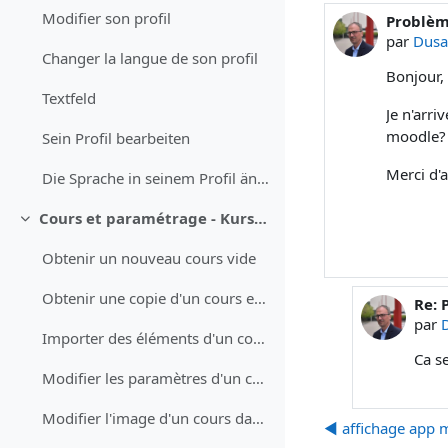
Modifier son profil
Problèm
Nombre d
par
Dusa
Changer la langue de son profil
Bonjour,
Textfeld
Je n'arr
moodle?
Sein Profil bearbeiten
Merci d'
Die Sprache in seinem Profil ändern
Cours et paramétrage - Kurse und Einstellungen
Replier
Obtenir un nouveau cours vide
Obtenir une copie d'un cours existant
Re: 
En r
par
Importer des éléments d'un cours (test QCM, devoir, questions)
Ca s
Modifier les paramètres d'un cours
Modifier l'image d'un cours dans le tableau de bord
◀︎ affichage app 