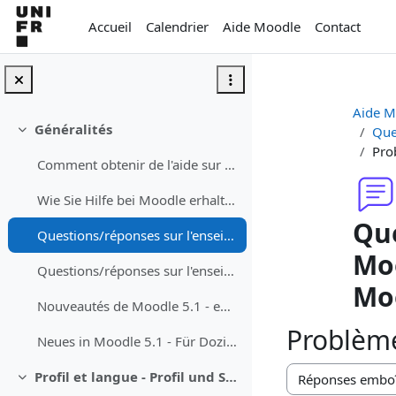
Passer au contenu principal
Accueil
Calendrier
Aide Moodle
Contact
Aide M
Généralités
Que
Replier
Pro
Comment obtenir de l'aide sur Moodle
Wie Sie Hilfe bei Moodle erhalten können
Que
Questions/réponses sur l'enseignement avec Moodle - Fragen/Antworten zum Unterrichen mit Moodle
Moo
Questions/réponses sur l'enseignement avec Teams dans les auditoires - Fragen/Antworten zum Studium mit Teams in dem Auditorium
Mo
Nouveautés de Moodle 5.1 - enseignant·e
Problème
Neues in Moodle 5.1 - Für Dozierende
Profil et langue - Profil und Sprache
Replier
Type d’affichage