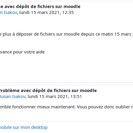
e avec dépôt de fichiers sur moodle
e réponses : 1
n Isakov
,
lundi 15 mars 2021, 12:35
ive plus à déposer de fichiers sur moodle depuis ce matin 15 mars
avance pour votre aide
Problème avec dépôt de fichiers sur moodle
éponse à Dusan Isakov
Dusan Isakov
,
lundi 15 mars 2021, 13:51
emble fonctionner mieux maintenant. Vous pouvez donc oublier 
mobile sur mon desktop