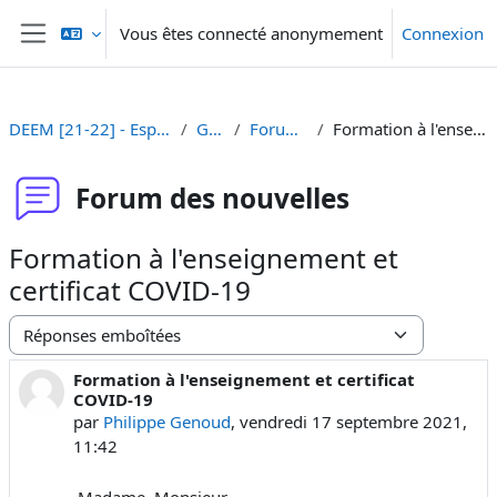
Passer au contenu principal
Vous êtes connecté anonymement
Connexion
Panneau latéral
DEEM [21-22] - Espace d'échange et d'information
Généralités
Forum des nouvelles
Formation à l'enseignement et certificat COVID-19
Forum des nouvelles
Formation à l'enseignement et
certificat COVID-19
Type d’affichage
Formation à l'enseignement et certificat
Nombre de réponses : 0
COVID-19
par
Philippe Genoud
,
vendredi 17 septembre 2021,
11:42
Madame, Monsieur,