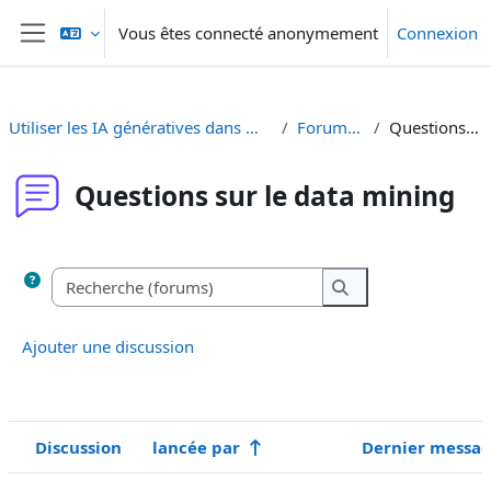
Passer au contenu principal
Vous êtes connecté anonymement
Connexion
Panneau latéral
Utiliser les IA génératives dans Moodle - Generative KI in Moodle einsetzen
Forums de discussion
Questions sur le data mining
Questions sur le data mining
Conditions d’achèvement
Recherche (forums)
Recherche (forums
Ajouter une discussion
Discussion
lancée par
Dernier messa
Statut
Liste des discussions. Affichage de 1 sur 1 discussions