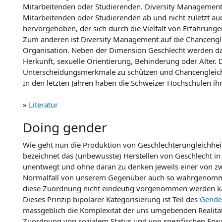
Mitarbeitenden oder Studierenden. Diversity Management z
Mitarbeitenden oder Studierenden ab und nicht zuletzt au
hervorgehoben, der sich durch die Vielfalt von Erfahrunge
Zum anderen ist Diversity Management auf die Chancengle
Organisation. Neben der Dimension Geschlecht werden dab
Herkunft, sexuelle Orientierung, Behinderung oder Alter.
Unterscheidungsmerkmale zu schützen und Chancengleichhe
In den letzten Jahren haben die Schweizer Hochschulen ihr
»
Literatur
Doing gender
Wie geht nun die Produktion von Geschlechterungleichhei
bezeichnet das (unbewusste) Herstellen von Geschlecht in 
unentwegt und ohne daran zu denken jeweils einer von zwe
Normalfall von unserem Gegenüber auch so wahrgenommen un
diese Zuordnung nicht eindeutig vorgenommen werden kan
Dieses Prinzip bipolarer Kategorisierung ist Teil des
Gende
massgeblich die Komplexität der uns umgebenden Realität. 
Zuordnung von sozialem Status und von spezifischen Erwa