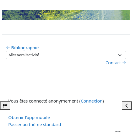
← Bibliographie
Aller vers l’activité
Contact →
Vous êtes connecté anonymement (
Connexion
)
Ouvrir l’index du cours
Ouvr
Obtenir l’app mobile
Passer au thème standard