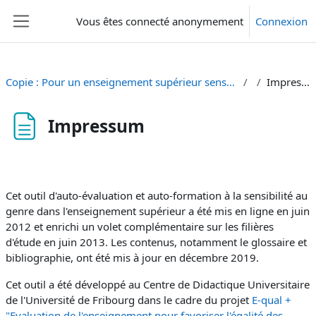
Passer au contenu principal
Vous êtes connecté anonymement
Connexion
Panneau latéral
Copie : Pour un enseignement supérieur sensible au genre
Impressum
Impressum
Conditions d’achèvement
Cet outil
d'auto-évaluation et auto-formation à la sensibilité au
genre dans l'enseignement supérieur a été mis en ligne en juin
2012 et enrichi un volet complémentaire sur les filières
d'étude en juin 2013. Les contenus, notamment le glossaire et
bibliographie, ont été mis à jour en décembre 2019.
Cet outil a été développé au Centre de Didactique Universitaire
de l'Université de Fribourg dans le cadre du projet
E-qual +
"Evaluation de l'enseignement pour favoriser l'égalité des