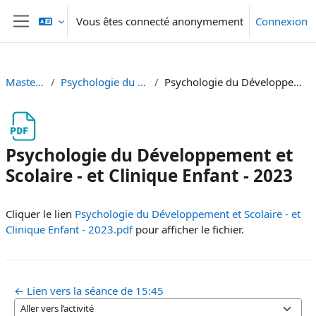
Passer au contenu principal
Vous êtes connecté anonymement
Connexion
Panneau latéral
Masterweek 2023
Psychologie du Développement et Scolaire
Psychologie du Développement et Scolaire - et Clinique Enfant - 2023
Psychologie du Développement et
Scolaire - et Clinique Enfant - 2023
Conditions d’achèvement
Cliquer le lien
Psychologie du Développement et Scolaire - et
Clinique Enfant - 2023.pdf
pour afficher le fichier.
← Lien vers la séance de 15:45
Aller vers l’activité