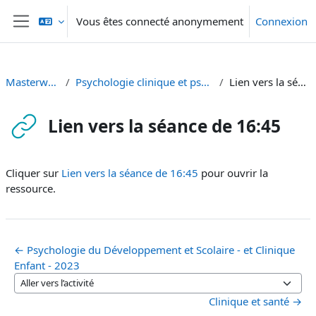
Passer au contenu principal
Vous êtes connecté anonymement
Connexion
Panneau latéral
Masterweek 2023
Psychologie clinique et psychologie de la santé
Lien vers la séance de 16:45
Lien vers la séance de 16:45
Conditions d’achèvement
Cliquer sur
Lien vers la séance de 16:45
pour ouvrir la
ressource.
← Psychologie du Développement et Scolaire - et Clinique
Enfant - 2023
Aller vers l’activité
Clinique et santé →