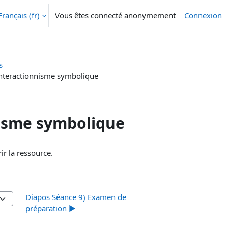
Français ‎(fr)‎
Vous êtes connecté anonymement
Connexion
s
Interactionnisme symbolique
nisme symbolique
r la ressource.
Diapos Séance 9) Examen de
préparation ▶︎