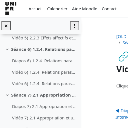
Passer au contenu principal
Vidéo 4) 1.2.2 Processus duaux du traitement d’information
Accueil
Calendrier
Aide Moodle
Contact
Séance 5) 2.2.3 Effets affectifs et divertissement
Replier
Diapos 5) 2.2.3 Effets affectifs et divertissement
[OLD 
Vidéo 5) 2.2.3 Effets affectifs et divertissement
Sé
Séance 6) 1.2.4. Relations parasociales
Replier
Diapos 6) 1.2.4. Relations parasociales
Vi
Vidéo 6) 1.2.4. Relations parasociales - partie 1
Con
Vidéo 6) 1.2.4. Relations parasociales - partie 2
Cliqu
Séance 7) 2.1 Appropriation et usages des médias
Replier
Diapos 7) 2.1 Appropriation et usages des médias
◀︎ Dia
Inter
Vidéo 7) 2.1 Appropriation et usages des médias