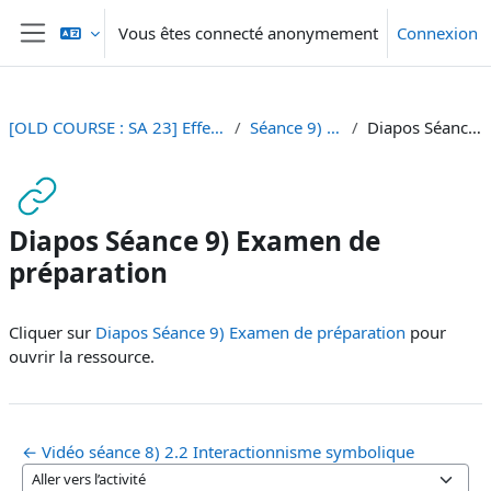
Passer au contenu principal
Vous êtes connecté anonymement
Connexion
Panneau latéral
[OLD COURSE : SA 23] Effets et Usages des Médias et Nouveaux Médias
Séance 9) Examen de préparation
Diapos Séance 9) Examen de préparation
Diapos Séance 9) Examen de
préparation
Conditions d’achèvement
Cliquer sur
Diapos Séance 9) Examen de préparation
pour
ouvrir la ressource.
← Vidéo séance 8) 2.2 Interactionnisme symbolique
Aller vers l’activité