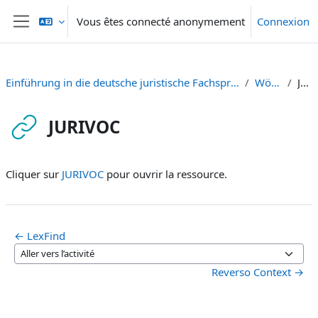
Passer au contenu principal
Vous êtes connecté anonymement
Connexion
Panneau latéral
Einführung in die deutsche juristische Fachsprache C1/C2 Zielniveau) Gruppe B [HS-2024 + FS-2025]
Wörterbücher
JURIVOC
JURIVOC
Conditions d’achèvement
Cliquer sur
JURIVOC
pour ouvrir la ressource.
← LexFind
Aller vers l’activité
Reverso Context →