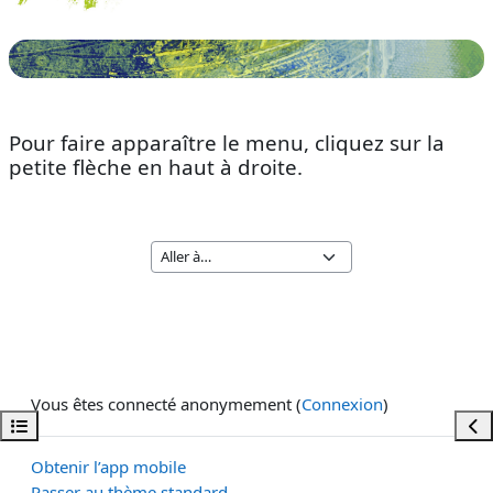
Pour faire apparaître le menu, cliquez sur la
petite flèche en haut à droite.
Vous êtes connecté anonymement (
Connexion
)
Ouvrir l’index du cours
Ouvr
Obtenir l’app mobile
Passer au thème standard