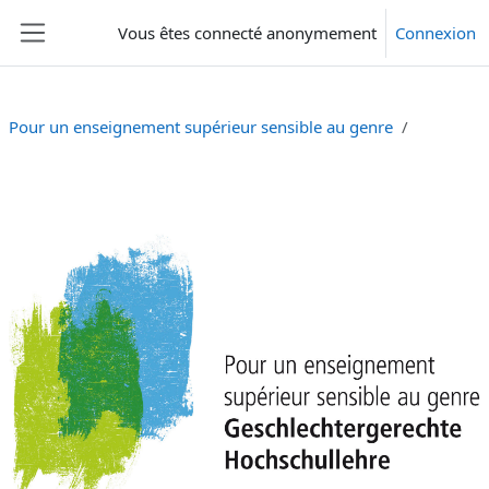
Passer au contenu principal
Vous êtes connecté anonymement
Connexion
Panneau latéral
Pour un enseignement supérieur sensible au genre
Résumé de section