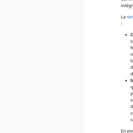
intég
La
sen
:
C
s
f
m
f
d
d
I
q
p
s
d
c
s
En por