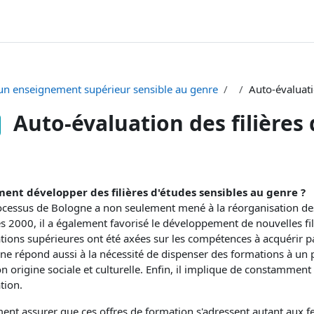
un enseignement supérieur sensible au genre
Auto-évaluati
Auto-évaluation des filières
ditions d’achèvement
nt développer des filières d'études sensibles au genre ?
ocessus de Bologne a non seulement mené à la réorganisation des 
s 2000, il a également favorisé le développement de nouvelles fil
tions supérieures ont été axées sur les compétences à acquérir pa
ne répond aussi à la nécessité de dispenser des formations à un p
n origine sociale et culturelle. Enfin, il implique de constamment
tion.
nt assurer que ces offres de formation s'adressent autant au