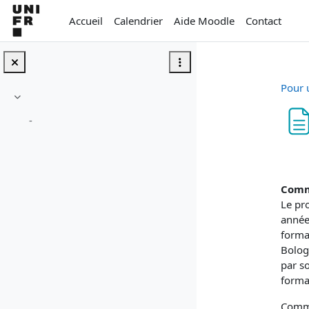
Passer au contenu principal
Accueil
Calendrier
Aide Moodle
Contact
Pour 
Replier
-
Con
Comme
Le pr
année
forma
Bolog
par so
forma
Comme