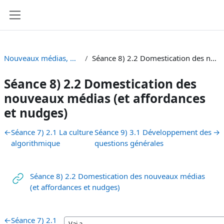
Vai al contenuto principale
Pannello laterale
Nouveaux médias, médias et usagers [SA 23]
Séance 8) 2.2 Domestication des nouveaux médias (et affordances et nudges)
Séance 8) 2.2 Domestication des
nouveaux médias (et affordances
et nudges)
Schema della sezione
←
Séance 7) 2.1 La culture
Séance 9) 3.1 Développement des
→
algorithmique
questions générales
Séance 8) 2.2 Domestication des nouveaux médias
URL
(et affordances et nudges)
←
Séance 7) 2.1