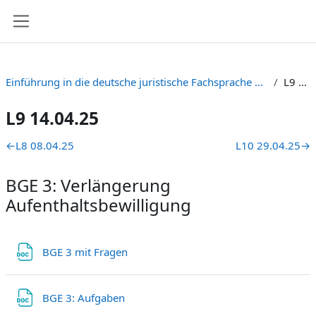
Passer au contenu principal
Panneau latéral
Einführung in die deutsche juristische Fachsprache C1/C2 Zielniveau) Gruppe B [HS-2024 + FS-2025]
L9 14.04.25
L9 14.04.25
Résumé de section
←
L8 08.04.25
L10 29.04.25
→
BGE 3: Verlängerung
Aufenthaltsbewilligung
Fichier
BGE 3 mit Fragen
Fichier
BGE 3: Aufgaben