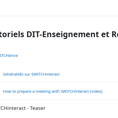
toriels DIT-Enseignement et 
hema della sezione
ITCHdrive
Libro
Généralités sur SWITCHinteract
Pagina
How to prepare a meeting with SWITCHinteract (video)
CHinteract - Teaser