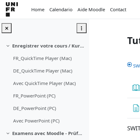
Vai al contenuto principale
Home
Calendario
Aide Moodle
Contact
Tu
Enregistrer votre cours / Kurs aufzeichnen (video)
Minimizza
Sc
FR_QuickTime Player (Mac)
SW
DE_QuickTime Player (Mac)
Avec QuickTime Player (Mac)
FR_PowerPoint (PC)
DE_PowerPoint (PC)
Avec PowerPoint (PC)
SWIT
Examens avec Moodle - Prüfungen mit Moodle
Minimizza