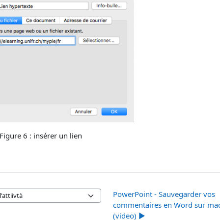
Figure
6
: insérer un lien
PowerPoint - Sauvegarder vos
'attiivtà
commentaires en Word sur ma
(video) ▶︎