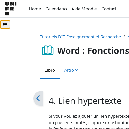
Vai al contenuto principale
Home
Calendario
Aide Moodle
Contact
Apri indice del corso
Tutoriels DIT-Enseignement et Recherche
Word : Fonction
Libro
Altro
Aggregazione dei criteri
4. Lien hypertexte
Si vous voulez ajouter un lien hypertex
ou plusieurs mot/s, cliquer sur le bouton 
la fenêtre qui s’ouvre, vous devez ajouter