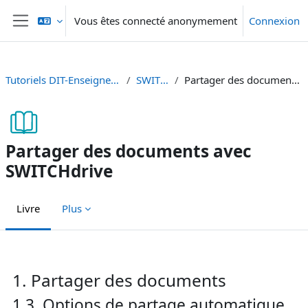
Passer au contenu principal
Vous êtes connecté anonymement
Connexion
Panneau latéral
Tutoriels DIT-Enseignement et Recherche
SWITCHdrive
Partager des documents avec SWITCHdrive
Partager des documents avec
SWITCHdrive
Livre
Plus
Conditions d’achèvement
1. Partager des documents
1.3. Options de partage automatique