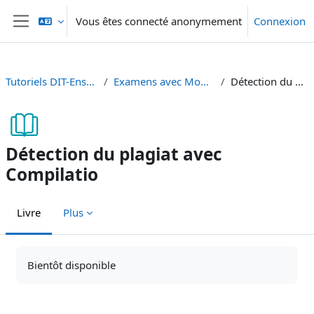
Passer au contenu principal
Vous êtes connecté anonymement
Connexion
Panneau latéral
Tutoriels DIT-Enseignement et Recherche
Examens avec Moodle - Prüfungen mit Moodle
Détection du plagiat avec Compilatio
Détection du plagiat avec
Compilatio
Livre
Plus
Conditions d’achèvement
Bientôt disponible