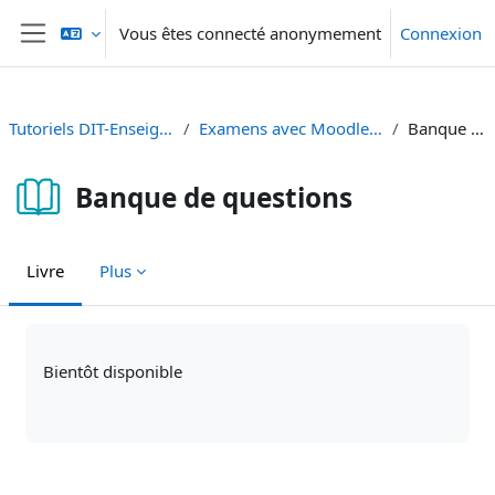
Passer au contenu principal
Vous êtes connecté anonymement
Connexion
Panneau latéral
Tutoriels DIT-Enseignement et Recherche
Examens avec Moodle - Prüfungen mit Moodle
Banque de questions
Banque de questions
Livre
Plus
Conditions d’achèvement
Bientôt disponible