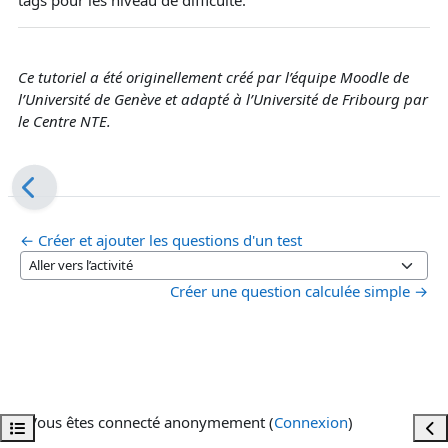
tags pour les niveau de difficulté.
Ce tutoriel a été originellement créé par l’équipe Moodle de
l’Université de Genève et adapté à l’Université de Fribourg par
le Centre NTE.
← Créer et ajouter les questions d'un test
Aller vers l’activité
Créer une question calculée simple →
Vous êtes connecté anonymement (
Connexion
)
Ouvrir l’index du cours
Ouvr