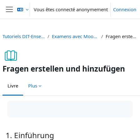
Passer au contenu principal
Vous êtes connecté anonymement
Connexion
Panneau latéral
Tutoriels DIT-Enseignement et Recherche
Examens avec Moodle - Prüfungen mit Moodle
Fragen erstellen und hinzufügen
Fragen erstellen und hinzufügen
Livre
Plus
Conditions d’achèvement
1. Einführung