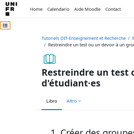
Vai al contenuto principale
Home
Calendario
Aide Moodle
Contact
Apri indice del corso
Tutoriels DIT-Enseignement et Recherche
Restreindre un test ou un devoir à un gro
Restreindre un test 
d'étudiant·es
Libro
Altro
Aggregazione dei criteri
1. Créer des groupe