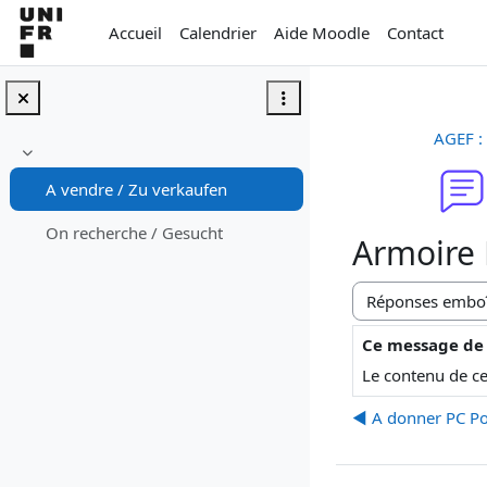
Passer au contenu principal
Accueil
Calendrier
Aide Moodle
Contact
AGEF :
Replier
A vendre / Zu verkaufen
On recherche / Gesucht
Armoire P
Type d’affichage
Ce message de
Nombre de répon
Le contenu de ce
◀︎ A donner PC P