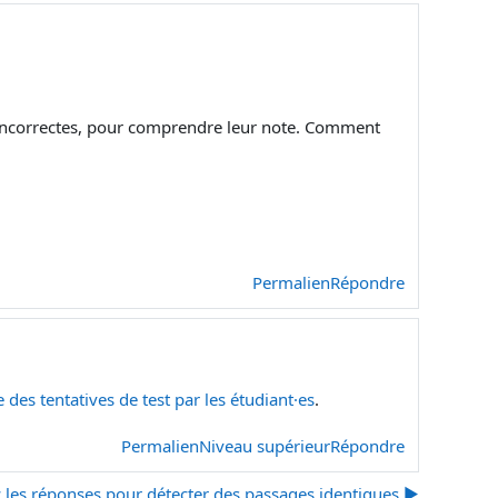
 incorrectes, pour comprendre leur note. Comment
Permalien
Répondre
 des tentatives de test par les étudiant·es
.
Permalien
Niveau supérieur
Répondre
c les réponses pour détecter des passages identiques ▶︎