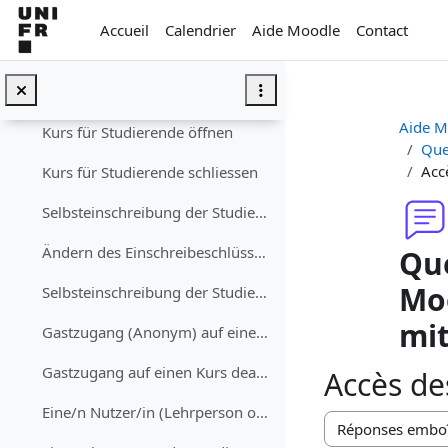
Passer au contenu principal
Ajouter un·e enseignant·e/étudiant·e au cours
Accueil
Calendrier
Aide Moodle
Contact
Supprimer un·e enseignant·e/étudiant·e du cours
Textfeld
Aide M
Kurs für Studierende öffnen
Que
Acc
Kurs für Studierende schliessen
Selbsteinschreibung der Studierenden erlauben (mit oder ohne Einschreibeschlüssel)
Ändern des Einschreibeschlüssels für einen Kurs
Que
Moo
Selbsteinschreibung der Studierenden deaktivieren
mi
Gastzugang (Anonym) auf einen Kurs erlauben (mit oder ohne Schlüssel)
Gastzugang auf einen Kurs deaktivieren
Accès de
Eine/n Nutzer/in (Lehrperson oder Studierenden) in den Kurs einschreiben
Type d’affichage