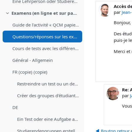
Eine Lehrperson oder Studierenden aus dem Kurs abmelden
Accès d
Nombre d
par
Jean
Examens (en ligne et sur papier) - Prüfungen (Online und Offline)
Replier
Bonjour,
Guide de l’activité « QCM papier »
Des étud
Questions/réponses sur les examens en ligne avec Moodle - Fragen/Antworten zu Online Prüfungen mit Moodle
puis-je l
Cours de tests avec les différents types de question et un devoir - Testkurs mit allen Fragetypen und einer Aufgabe
Merci et 
Général - Allgemein
FR (copie) (copie)
Restreindre un test ou un devoir à un groupe d'étudiant·es
Re: 
En r
par
Créer des groupes d'étudiant·es
Vous
DE
Ein Test oder eine Aufgabe auf eine Gruppe von Studierenden beschränken
◀︎ Bouton retour d
Studierendengruppen erstellen