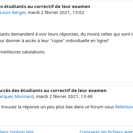
es étudiants au correctif de leur examen
e réponses : 1
-Louis Berger
,
mardi 2 février 2021, 13:02
iants demandent à voir leurs réponses, du moins celles qui sont
eur donner à accès à leur "copie" individuelle en ligne?
meilleures salutations.
Accès des étudiants au correctif de leur examen
éponse à Jean-Louis Berger
Jacques Monnard
,
mardi 2 février 2021, 13:48
 trouvez la réponse un peu plus bas dans ce forum sous
Relecture
ans l'option test
Comparer les fichiers ave