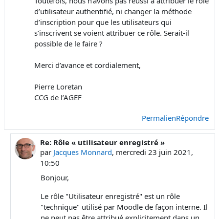
Toutefois, nous n’avons pas réussi à attribuer le rôle
d’utilisateur authentifié, ni changer la méthode
d’inscription pour que les utilisateurs qui
s’inscrivent se voient attribuer ce rôle. Serait-il
possible de le faire ?
Merci d’avance et cordialement,
Pierre Loretan
CCG de l’AGEF
Permalien
Répondre
Re: Rôle « utilisateur enregistré »
En réponse à Pierre Christian Loretan
par
Jacques Monnard
,
mercredi 23 juin 2021,
10:50
Bonjour,
Le rôle "Utilisateur enregistré" est un rôle
"technique" utilisé par Moodle de façon interne. Il
ne peut pas être attribué explicitement dans un