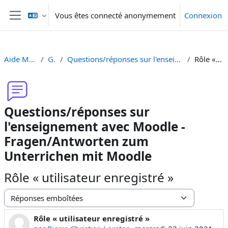
Passer au contenu principal
Vous êtes connecté anonymement
Connexion
Panneau latéral
Aide Moodle - Moodle Hilfe
Généralités
Questions/réponses sur l'enseignement avec Moodle - Fragen/Antworten zum Unterrichen mit Moodle
Rôle « utilisateur enregistré »
Questions/réponses sur
l'enseignement avec Moodle -
Fragen/Antworten zum
Unterrichen mit Moodle
Rôle « utilisateur enregistré »
Type d’affichage
Rôle « utilisateur enregistré »
Nombre de réponses : 1