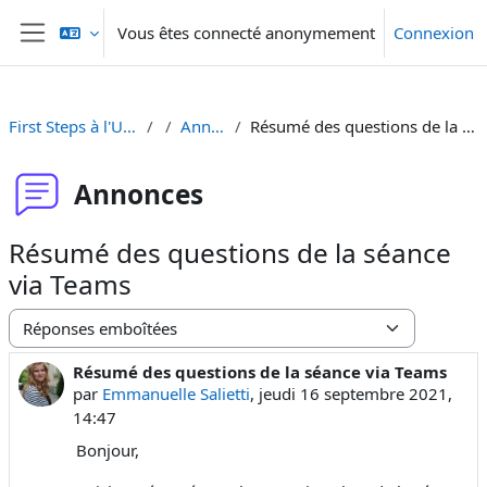
Passer au contenu principal
Vous êtes connecté anonymement
Connexion
Panneau latéral
First Steps à l'UniFR ! [FR]
Annonces
Résumé des questions de la séance via Teams
Annonces
Résumé des questions de la séance
via Teams
Type d’affichage
Résumé des questions de la séance via Teams
Nombre de réponses : 0
par
Emmanuelle Salietti
,
jeudi 16 septembre 2021,
14:47
Bonjour,