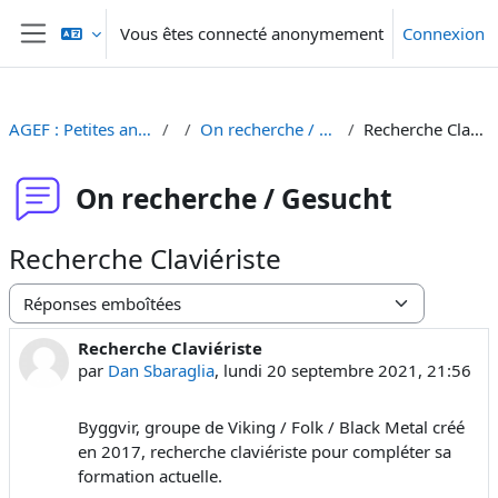
Passer au contenu principal
Vous êtes connecté anonymement
Connexion
Panneau latéral
AGEF : Petites annonces
On recherche / Gesucht
Recherche Claviériste
On recherche / Gesucht
Recherche Claviériste
Type d’affichage
Recherche Claviériste
Nombre de réponses : 0
par
Dan Sbaraglia
,
lundi 20 septembre 2021, 21:56
Byggvir, groupe de Viking / Folk / Black Metal créé
en 2017, recherche claviériste pour compléter sa
formation actuelle.