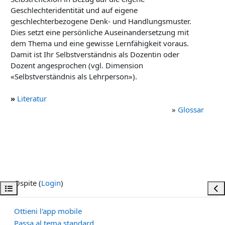
Geschlechteridentität und auf eigene
geschlechterbezogene Denk- und Handlungsmuster.
Dies setzt eine persönliche Auseinandersetzung mit
dem Thema und eine gewisse Lernfähigkeit voraus.
Damit ist Ihr Selbstverständnis als Dozentin oder
Dozent angesprochen (vgl. Dimension
«Selbstverständnis als Lehrperson»).
»
Literatur
»
Glossar
Ospite (
Login
)
Apri indice del corso
Apri
Ottieni l'app mobile
Passa al tema standard