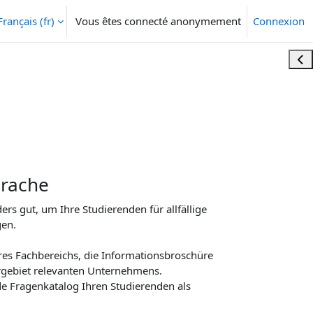
Français ‎(fr)‎
Vous êtes connecté anonymement
Connexion
Ouvr
prache
rs gut, um Ihre Studierenden für allfällige
gen.
res Fachbereichs, die Informationsbroschüre
hrgebiet relevanten Unternehmens.
de Fragenkatalog Ihren Studierenden als