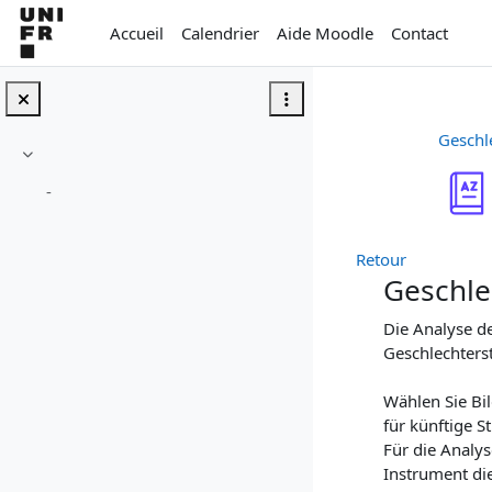
Passer au contenu principal
Accueil
Calendrier
Aide Moodle
Contact
Geschl
Replier
-
Retour
Geschle
Die Analyse de
Geschlechterst
Wählen Sie Bil
für künftige S
Für die Analy
Instrument di