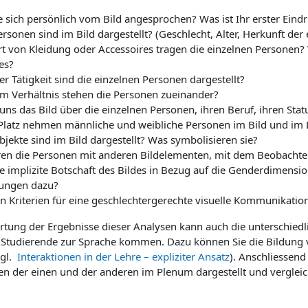
e sich persönlich vom Bild angesprochen? Was ist Ihr erster Eind
rsonen sind im Bild dargestellt? (Geschlecht, Alter, Herkunft der
t von Kleidung oder Accessoires tragen die einzelnen Personen? W
es?
er Tätigkeit sind die einzelnen Personen dargestellt?
m Verhältnis stehen die Personen zueinander?
uns das Bild über die einzelnen Personen, ihren Beruf, ihren Stat
Platz nehmen männliche und weibliche Personen im Bild und im
jekte sind im Bild dargestellt? Was symbolisieren sie?
ren die Personen mit anderen Bildelementen, mit dem Beobachte
ie implizite Botschaft des Bildes in Bezug auf die Genderdimensio
zungen dazu?
 Kriterien für eine geschlechtergerechte visuelle Kommunikatio
rtung der Ergebnisse dieser Analysen kann auch die unterschiedl
 Studierende zur Sprache kommen. Dazu können Sie die Bildung
vgl.
Interaktionen in der Lehre – expliziter Ansatz
). Anschliesse
en der einen und der anderen im Plenum dargestellt und vergleic