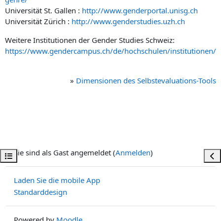
Universität St. Gallen :
http://www.genderportal.unisg.ch
Universität Zürich :
http://www.genderstudies.uzh.ch
Weitere Institutionen der Gender Studies Schweiz:
https://www.gendercampus.ch/de/hochschulen/institutionen/
»
Dimensionen des Selbstevaluations-Tools
Sie sind als Gast angemeldet (
Anmelden
)
Kursindex öffnen
Bloc
Laden Sie die mobile App
Standarddesign
Powered by
Moodle