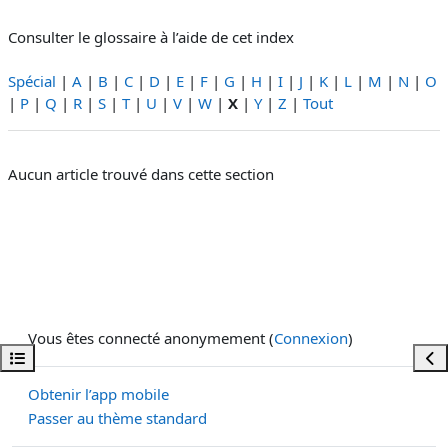
Consulter le glossaire à l’aide de cet index
Spécial
|
A
|
B
|
C
|
D
|
E
|
F
|
G
|
H
|
I
|
J
|
K
|
L
|
M
|
N
|
O
|
P
|
Q
|
R
|
S
|
T
|
U
|
V
|
W
|
X
|
Y
|
Z
|
Tout
Aucun article trouvé dans cette section
Vous êtes connecté anonymement (
Connexion
)
Ouvrir l’index du cours
Ouvr
Obtenir l’app mobile
Passer au thème standard