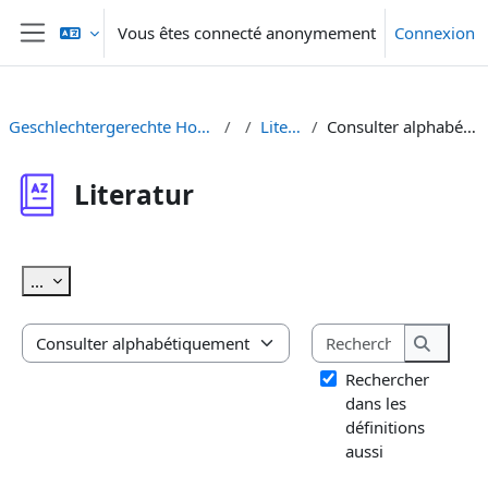
Passer au contenu principal
Vous êtes connecté anonymement
Connexion
Panneau latéral
Geschlechtergerechte Hochschullehre
Literatur
Consulter alphabétiquement
Literatur
Conditions d’achèvement
Exporter des articles
...
Rechercher
Consulter le glossaire à l’aide de cet index
Recherc
Rechercher
dans les
définitions
aussi