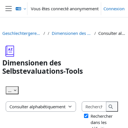
Passer au contenu principal
Vous êtes connecté anonymement
Connexion
Panneau latéral
Geschlechtergerechte Hochschullehre
Dimensionen des Selbstevaluations-Tools
Consulter alphabétiquement
Dimensionen des
Selbstevaluations-Tools
Conditions d’achèvement
Exporter des articles
...
Rechercher
Consulter le glossaire à l’aide de cet index
Recherc
Rechercher
dans les