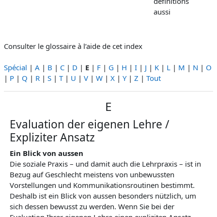
définitions
aussi
Consulter le glossaire à l’aide de cet index
Spécial
|
A
|
B
|
C
|
D
|
E
|
F
|
G
|
H
|
I
|
J
|
K
|
L
|
M
|
N
|
O
|
P
|
Q
|
R
|
S
|
T
|
U
|
V
|
W
|
X
|
Y
|
Z
|
Tout
E
Evaluation der eigenen Lehre /
Expliziter Ansatz
Ein Blick von aussen
Die soziale Praxis – und damit auch die Lehrpraxis – ist in
Bezug auf Geschlecht meistens von unbewussten
Vorstellungen und Kommunikationsroutinen bestimmt.
Deshalb ist ein Blick von aussen besonders nützlich, um
sich dessen bewusst zu werden. Wenn Sie bei der
Evaluation Ihrer eigenen Lehre einen expliziten Ansatz