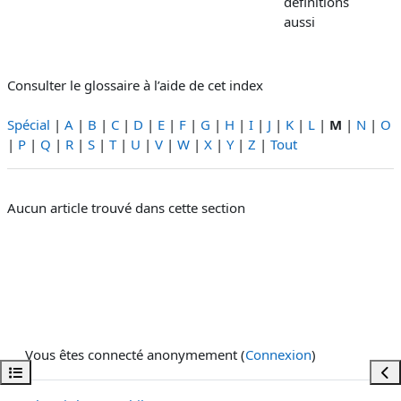
définitions
aussi
Consulter le glossaire à l’aide de cet index
Spécial
|
A
|
B
|
C
|
D
|
E
|
F
|
G
|
H
|
I
|
J
|
K
|
L
|
M
|
N
|
O
|
P
|
Q
|
R
|
S
|
T
|
U
|
V
|
W
|
X
|
Y
|
Z
|
Tout
Aucun article trouvé dans cette section
Vous êtes connecté anonymement (
Connexion
)
Ouvrir l’index du cours
Ouvr