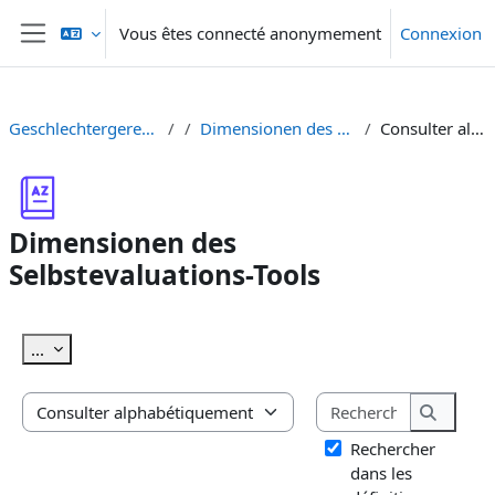
Passer au contenu principal
Vous êtes connecté anonymement
Connexion
Panneau latéral
Geschlechtergerechte Hochschullehre
Dimensionen des Selbstevaluations-Tools
Consulter alphabétiquement
Dimensionen des
Selbstevaluations-Tools
Conditions d’achèvement
Exporter des articles
...
Rechercher
Consulter le glossaire à l’aide de cet index
Recherc
Rechercher
dans les