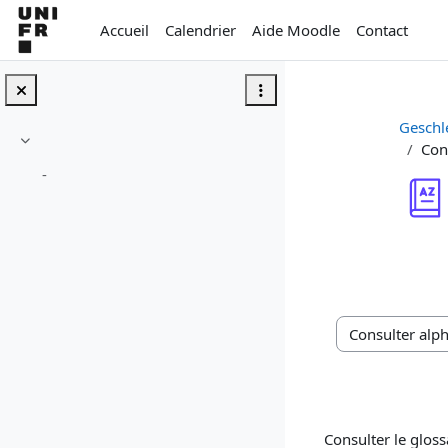
Passer au contenu principal
Accueil
Calendrier
Aide Moodle
Contact
Geschl
Con
Replier
-
Conditions d’a
Consulter le glos
Consulter le glossa