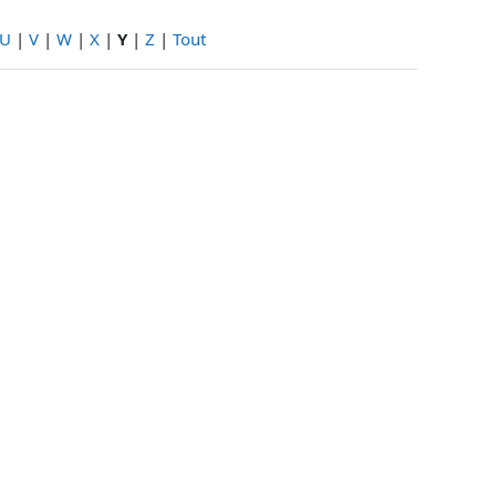
U
|
V
|
W
|
X
|
Y
|
Z
|
Tout