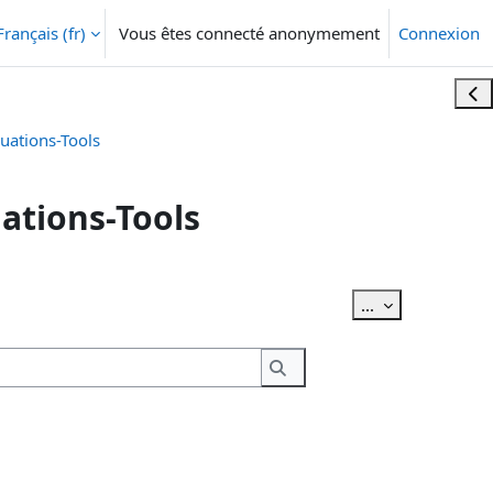
Français ‎(fr)‎
Vous êtes connecté anonymement
Connexion
Ouvr
uations-Tools
ations-Tools
Exporter des ar
...
Rechercher
Rechercher