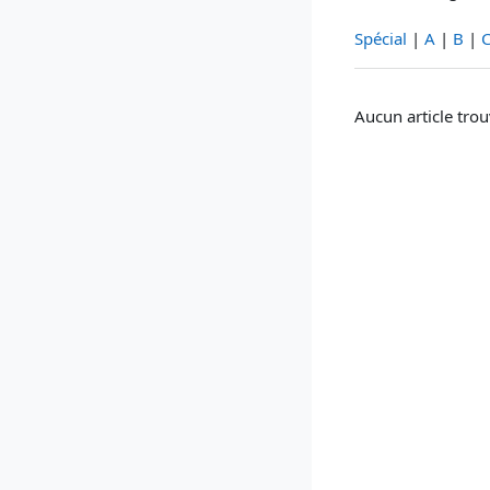
Spécial
|
A
|
B
|
Aucun article trou