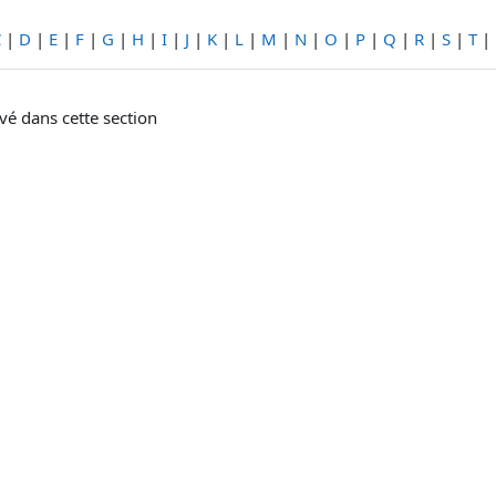
C
|
D
|
E
|
F
|
G
|
H
|
I
|
J
|
K
|
L
|
M
|
N
|
O
|
P
|
Q
|
R
|
S
|
T
|
vé dans cette section