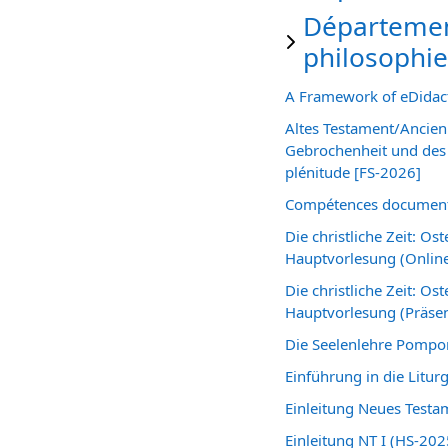
Département
philosophie
A Framework of eDidact
Altes Testament/Ancien
Gebrochenheit und des H
plénitude [FS-2026]
Compétences documentai
Die christliche Zeit: O
Hauptvorlesung (Onlin
Die christliche Zeit: O
Hauptvorlesung (Präse
Die Seelenlehre Pompon
Einführung in die Litu
Einleitung Neues Testa
Einleitung NT I (HS-202