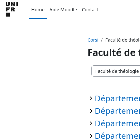
Vai al contenuto principale
Home
Aide Moodle
Contact
Corsi
Faculté de théo
Faculté de
Categorie di corso
Département
Département 
Département
Départemen