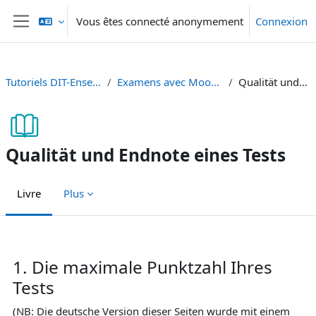
Passer au contenu principal
Vous êtes connecté anonymement
Connexion
Panneau latéral
Tutoriels DIT-Enseignement et Recherche
Examens avec Moodle - Prüfungen mit Moodle
Qualität und Endnote eines Tests
Qualität und Endnote eines Tests
Livre
Plus
Conditions d’achèvement
1. Die maximale Punktzahl Ihres
Tests
(NB: Die deutsche Version dieser Seiten wurde mit einem