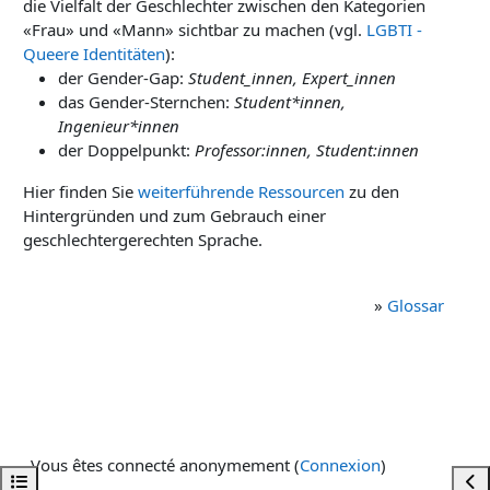
die Vielfalt der Geschlechter zwischen den Kategorien
«Frau» und «Mann» sichtbar zu machen (vgl.
LGBTI -
Queere Identitäten
):
der Gender-Gap:
Student_innen, Expert_innen
das Gender-Sternchen:
Student*innen,
Ingenieur*innen
der Doppelpunkt:
Professor:innen, Student:innen
Hier finden Sie
weiterführende Ressourcen
zu den
Hintergründen und zum Gebrauch einer
geschlechtergerechten Sprache.
»
Glossar
Vous êtes connecté anonymement (
Connexion
)
Ouvrir l’index du cours
Ouvr